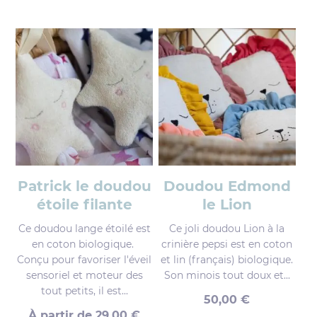
Patrick le doudou
Doudou Edmond
étoile filante
le Lion
Ce doudou lange étoilé est
Ce joli doudou Lion à la
en coton biologique.
crinière pepsi est en coton
Conçu pour favoriser l'éveil
et lin (français) biologique.
sensoriel et moteur des
Son minois tout doux et...
tout petits, il est...
50,00
€
À partir de
29,00
€