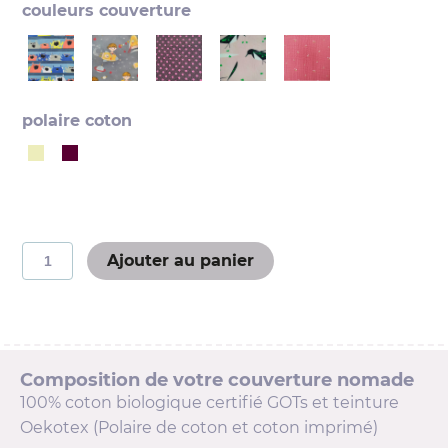
couleurs couverture
polaire coton
quantité
Ajouter au panier
de
Couverture
bébé
Composition de votre couverture nomade
100% coton biologique certifié GOTs et teinture
Oekotex (Polaire de coton et coton imprimé)