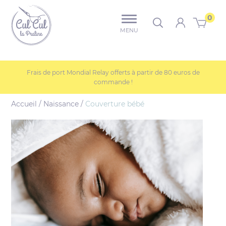
u contenu
Aller au menu
Culcul-la-praline
0
Rechercher dans 
MENU
Frais de port Mondial Relay offerts à partir de 80 euros de
commande !
Accueil
/
Naissance
/
Couverture bébé