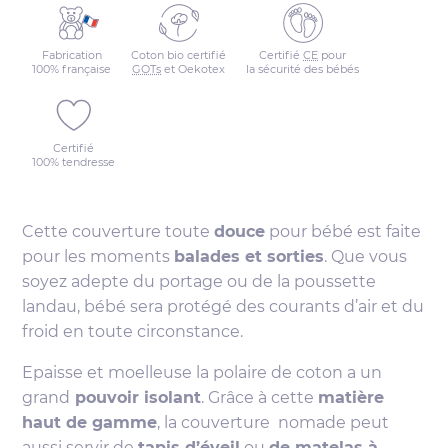
Fabrication
Coton bio certifié
Certifié
CE
pour
100% française
GOTs
et Oekotex
la sécurité des bébés
Certifié
100% tendresse
Cette couverture toute
douce
pour bébé est faite
pour les moments
balades et sorties
. Que vous
soyez adepte du portage ou de la poussette
landau, bébé sera protégé des courants d’air et du
froid en toute circonstance.
Epaisse et moelleuse la polaire de coton a un
grand
pouvoir isolant
. Grâce à cette
matière
haut de gamme
, la couverture nomade peut
aussi servir de
tapis d’éveil
ou
de matelas à