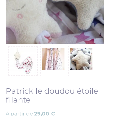
Patrick le doudou étoile
filante
À partir de
29,00
€