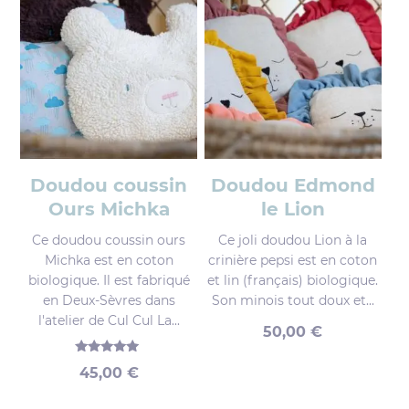
Doudou coussin
Doudou Edmond
Ours Michka
le Lion
Ce doudou coussin ours
Ce joli doudou Lion à la
Michka est en coton
crinière pepsi est en coton
biologique. Il est fabriqué
et lin (français) biologique.
en Deux-Sèvres dans
Son minois tout doux et...
l'atelier de Cul Cul La...
50,00
€
Note
45,00
€
5.00
sur 5