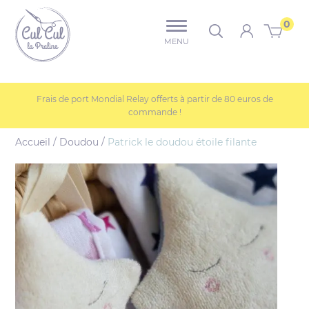
u contenu
Aller au menu
Culcul-la-praline
0
Rechercher dans 
MENU
Frais de port Mondial Relay offerts à partir de 80 euros de
commande !
Accueil
/
Doudou
/
Patrick le doudou étoile filante