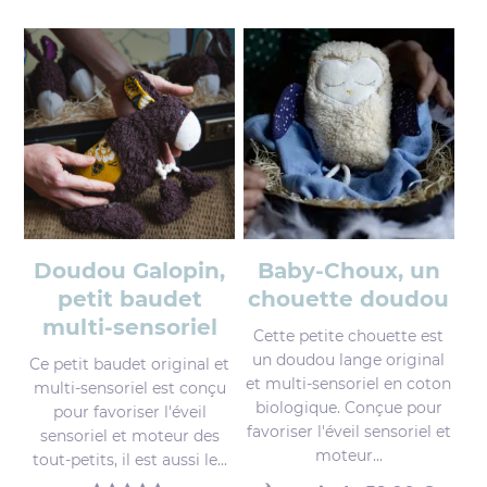
Doudou Galopin,
Baby-Choux, un
petit baudet
chouette doudou
multi-sensoriel
Cette petite chouette est
un doudou lange original
Ce petit baudet original et
et multi-sensoriel en coton
multi-sensoriel est conçu
biologique. Conçue pour
pour favoriser l'éveil
favoriser l'éveil sensoriel et
sensoriel et moteur des
moteur...
tout-petits, il est aussi le...