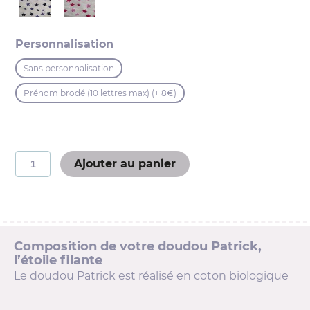
Personnalisation
Sans personnalisation
Prénom brodé (10 lettres max) (+ 8€)
quantité
Ajouter au panier
de
Patrick
le
doudou
étoile
filante
Composition de votre doudou Patrick,
l’étoile filante
Le doudou Patrick est réalisé en coton biologique