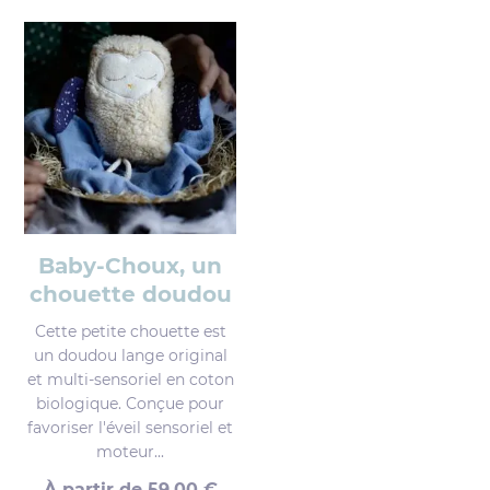
Baby-Choux, un
chouette doudou
Cette petite chouette est
un doudou lange original
et multi-sensoriel en coton
biologique. Conçue pour
favoriser l'éveil sensoriel et
moteur...
À partir de
59,00
€