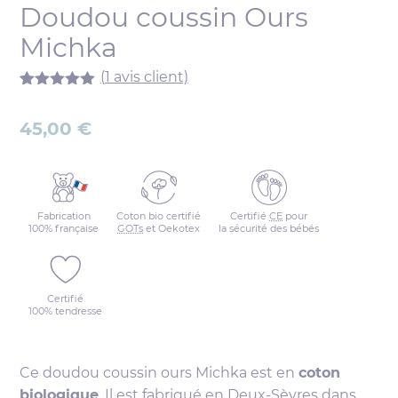
Doudou coussin Ours
Michka
(
1
avis client)
Noté
1
5.00
sur 5
45,00
€
basé sur
notation
client
Fabrication
Coton bio certifié
Certifié
CE
pour
100% française
GOTs
et Oekotex
la sécurité des bébés
Certifié
100% tendresse
Ce doudou coussin ours Michka est en
coton
biologique
. Il est fabriqué en Deux-Sèvres dans