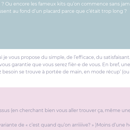
 ? Ou encore les fameux kits qu’on commence sans jamais 
issent au fond d’un placard parce que c’était trop long ?
i je vous propose du simple, de l’efficace, du satisfaisa
e vous garantie que vous serez fièr-e de vous. En bref, une
z besoin se trouve à portée de main, en mode récup’ (ou
sus (en cherchant bien vous aller trouver ça, même une 
variante de « c’est quand qu’on arriiiive? » )Moins d’une 