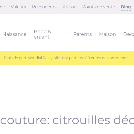
ne
Valeurs
Revendeurs
Presse
Points de vente
Blog
Bébé &
Naissance
Parents
Maison
Déc
enfant
Frais de port Mondial Relay offerts à partir de 80 euros de commande !
 couture: citrouilles dé