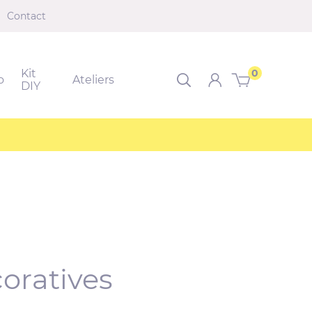
Contact
Kit
0
o
Ateliers
Rechercher dans le sit
DIY
coratives