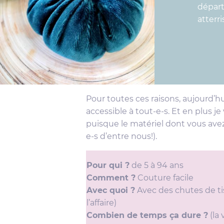
départ
atterr
Pour toutes ces raisons, aujourd’hu
accessible à tout-e-s. Et en plus j
puisque le matériel dont vous ave
e-s d’entre nous!).
Pour qui ?
de 5 à 94 ans
Comment ?
Couture facile
Avec quoi ?
Avec des chutes de tis
l’affaire)
Combien de temps ça dure ?
(la 