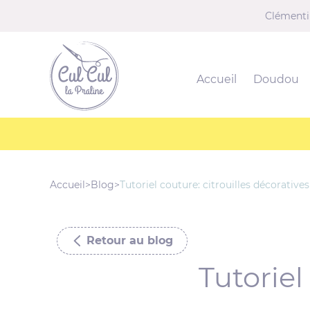
u contenu
Aller au menu
Clémenti
Culcul-la-praline
Accueil
Doudou
Accueil
>
Blog
>
Tutoriel couture: citrouilles décoratives
Retour au blog
Tutoriel