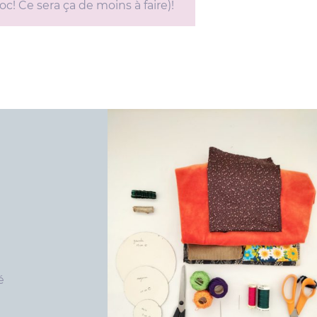
c! Ce sera ça de moins à faire)!
é