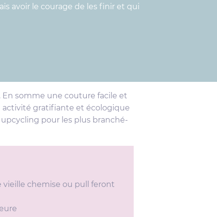
avoir le courage de les finir et qui
nt. En somme une couture facile et
 activité gratifiante et écologique
 upcycling pour les plus branché-
vieille chemise ou pull feront
heure