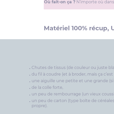
Où fait-on ça ?
N’importe où dans l
Matériel 100% récup, 
Chutes de tissus (de couleur ou juste bla
du fil à coudre (et à broder, mais ça c’est
une aiguille une petite et une grande (si
de la colle forte,
un peu de rembourrage (un vieux coussin
un peu de carton (type boîte de céréale
propre).