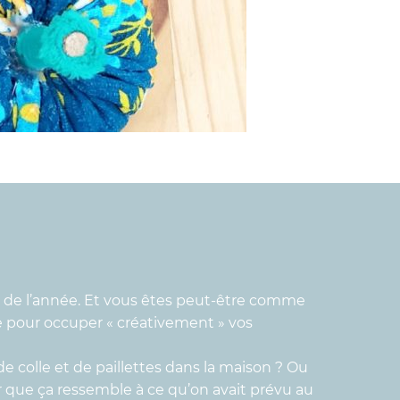
es de l’année. Et vous êtes peut-être comme
e pour occuper « créativement » vos
de colle et de paillettes dans la maison ? Ou
ur que ça ressemble à ce qu’on avait prévu au