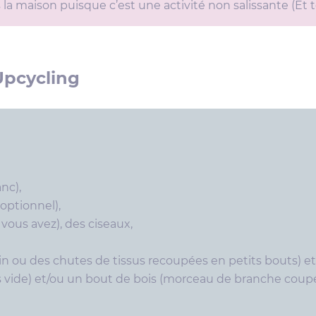
a maison puisque c’est une activité non salissante (Et to
Upcycling
nc),
 optionnel),
 vous avez), des ciseaux,
 ou des chutes de tissus recoupées en petits bouts) et
s vide) et/ou un bout de bois (morceau de branche coup