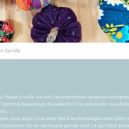
en famille
 ! Nous y voilà : ce sont les premières vacances scolair
t comme beaucoup de parents) à ne pas savoir quoi fair
ts.
que vous aussi vous avez testé les bricolages avec plein 
to pinterest où on ne trouve jamais tout ce qu’il faut po