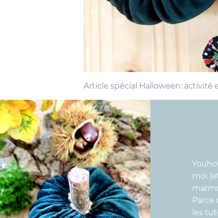
Article spécial Halloween: activité 
Youhou
moi (e
marmo
Parce 
les tu