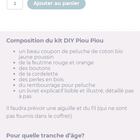
Ajouter au panier
de
Kit
couture
Piou-
Piou
Composition du kit DIY Piou Piou
un beau coupon de peluche de coton bio
jaune poussin
de la feutrine rouge et orange
des boutons
de la cordelette
des perles en bois
du rembourrage pour peluche
un livret explicatif lisible et illustré, détaillé pas
à pas
Il faudra prévoir une aiguille et du fil (qui ne sont
pas fournis dans le coffret)
Pour quelle tranche d’âge?