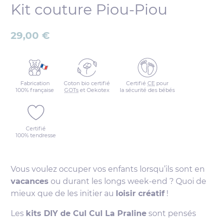
Kit couture Piou-Piou
29,00
€
Fabrication
Coton bio certifié
Certifié
CE
pour
100% française
GOTs
et Oekotex
la sécurité des bébés
Certifié
100% tendresse
Vous voulez occuper vos enfants lorsqu’ils sont en
vacances
ou durant les longs week-end ? Quoi de
mieux que de les initier au
loisir créatif
!
Les
kits DIY de Cul Cul La Praline
sont pensés