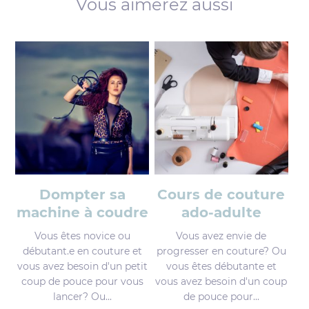
Vous aimerez aussi
Dompter sa
Cours de couture
machine à coudre
ado-adulte
Vous êtes novice ou
Vous avez envie de
débutant.e en couture et
progresser en couture? Ou
vous avez besoin d'un petit
vous êtes débutante et
coup de pouce pour vous
vous avez besoin d'un coup
lancer? Ou...
de pouce pour...