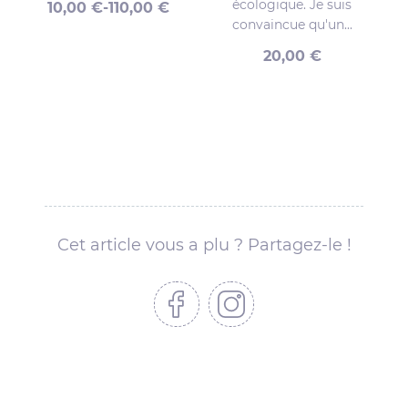
écologique. Je suis
10,00
€
-
110,00
€
convaincue qu'un...
20,00
€
Cet article vous a plu ? Partagez-le !
Partager sur Facebook
Partager sur Instagram