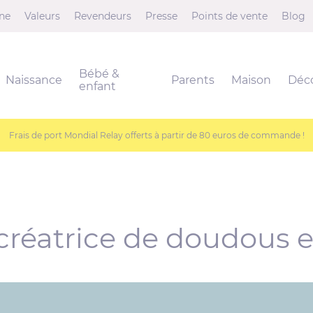
ne
Valeurs
Revendeurs
Presse
Points de vente
Blog
Bébé &
Naissance
Parents
Maison
Déc
enfant
Frais de port Mondial Relay offerts à partir de 80 euros de commande !
créatrice de doudous e