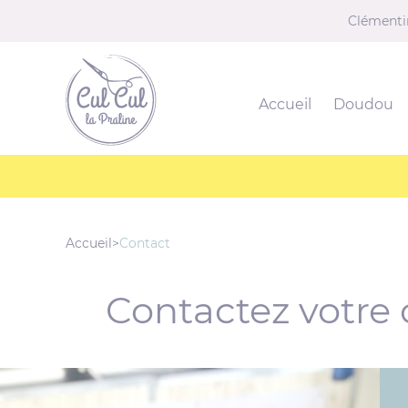
u contenu
Aller au menu
Clémenti
Culcul-la-praline
Accueil
Doudou
Accueil
>
Contact
Contactez votre 