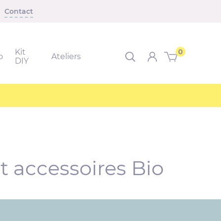
Contact
Kit
0
o
Ateliers
Rechercher dans le sit
DIY
t accessoires Bio