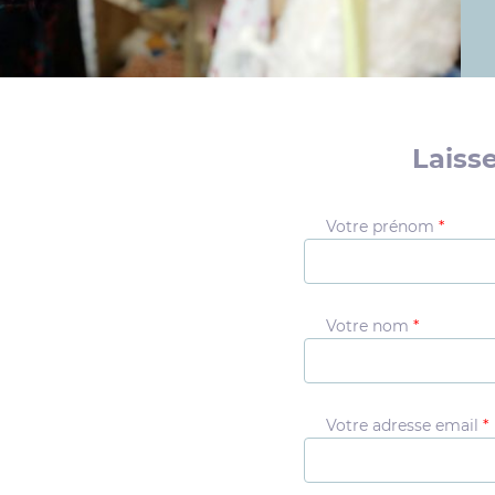
Laiss
Votre prénom
*
Votre nom
*
Votre adresse email
*