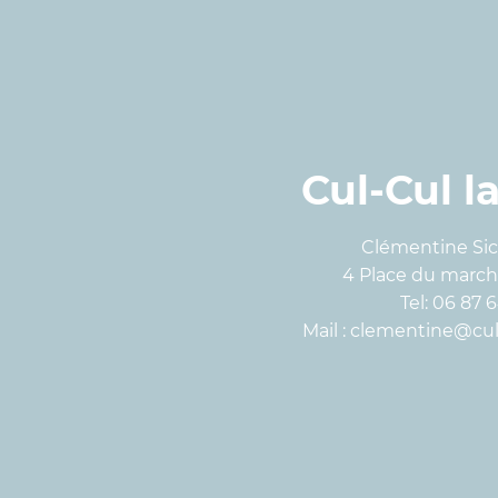
Cul-Cul l
Clémentine Si
4 Place du march
Tel: 06 87 
Mail :
clementine@culc