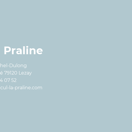
a Praline
chel-Dulong
é 79120 Lezay
64 07 52
ul-la-praline.com